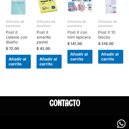
Articulos de
Articulos de
Articulos de
Articulos de
escritorio
escritorio
escritorio
escritorio
Post it
Post it
Post it con
Post it 10
celeste con
amarillo
mini lapicera
blocks
diseño
pastel
$
141,00
$
216,00
$
72,00
$
42,00
Añadir al
Añadir al
Añadir al
Añadir al
carrito
carrito
carrito
carrito
CONTACTO