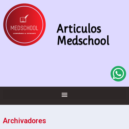
Articulos
Medschool
Archivadores