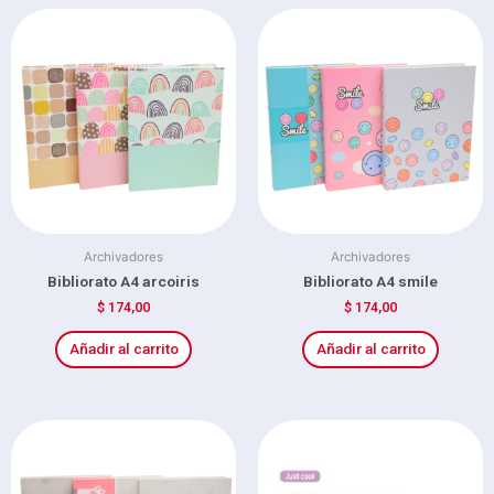
Archivadores
Archivadores
Bibliorato A4 arcoiris
Bibliorato A4 smile
$
174,00
$
174,00
Añadir al carrito
Añadir al carrito