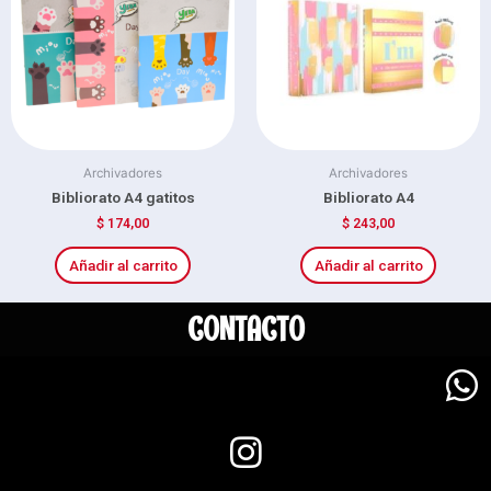
Archivadores
Archivadores
Bibliorato A4 gatitos
Bibliorato A4
$
174,00
$
243,00
Añadir al carrito
Añadir al carrito
CONTACTO