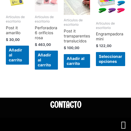
Articulos de
Articulos de
Articulos de
escritorio
escritorio
Articulos de
escritorio
Post it
Perforadora
escritorio
Post it
amarillo
6 orificios
Engrampadora
transparentes
rosa
mini
$
30,00
translucidos
$
463,00
$
122,00
$
100,00
Añadir
al
Añadir
Seleccionar
Añadir al
carrito
al
opciones
carrito
carrito
CONTACTO